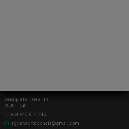
ESTAMOS EN ERRENTERIA
Morronguilleta, 2 - 1º Izda
20100 Errenteria
+34 943 515 973
agoenaortodoncia@gmail.com
ESTAMOS EN IRUN
Beraqueta Kalea, 14
20301 Irun
+34 943 614 745
agoenaortodoncia@gmail.com