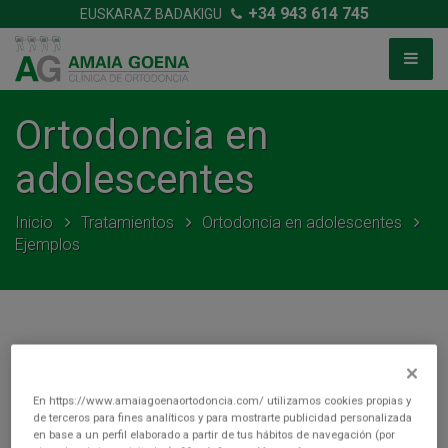
+34 943 614 745
EUSKARAZ BADAKIGU
Ortodoncia en
adolescentes
Inicio
Tratamientos
Ortodoncia en adolescentes
Ejemplos
ORTODONCIA EN ADOLESCENTES
En https://www.amaiagoenaortodoncia.com/ utilizamos cookies propias y
de terceros para fines analíticos y para mostrarte publicidad personalizada
en base a un perfil elaborado a partir de tus hábitos de navegación (por
Ejemplo 6