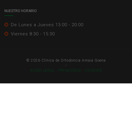
NUESTRO HORARIO
De Lunes a Jueves 13:00 - 20:00
Viernes 8:30 - 15:30
© 2026 Clínica de Ortodoncia Amaia Goena
-
AVISO LEGAL
·
PRIVACIDAD
·
COOKIES