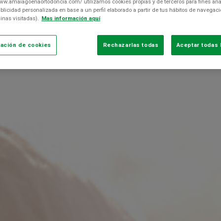
ww.amaiagoenaortodoncia.com/ utilizamos cookies propias y de terceros para fines anal
blicidad personalizada en base a un perfil elaborado a partir de tus hábitos de navegaci
inas visitadas).
Mas información aquí
ación de cookies
Rechazarlas todas
Aceptar todas 