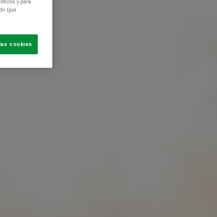
íticos y para
ón (por
las cookies