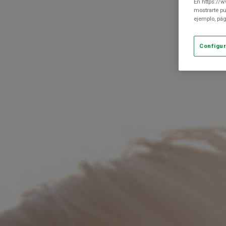
En https://w
mostrarte pu
ejemplo, pág
Configur